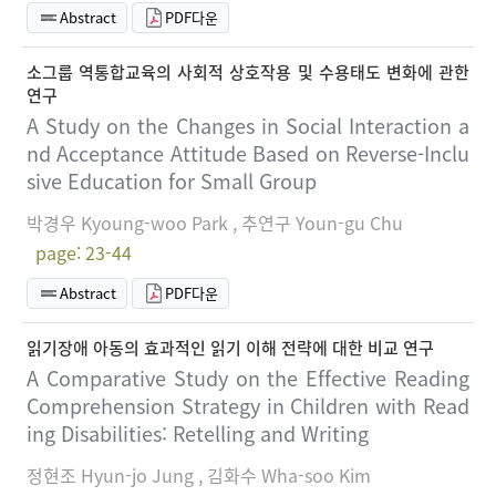
Abstract
PDF다운
소그룹 역통합교육의 사회적 상호작용 및 수용태도 변화에 관한
연구
A Study on the Changes in Social Interaction a
nd Acceptance Attitude Based on Reverse-Inclu
sive Education for Small Group
박경우 Kyoung-woo Park , 추연구 Youn-gu Chu
page: 23-44
Abstract
PDF다운
읽기장애 아동의 효과적인 읽기 이해 전략에 대한 비교 연구
A Comparative Study on the Effective Reading
Comprehension Strategy in Children with Read
ing Disabilities: Retelling and Writing
정현조 Hyun-jo Jung , 김화수 Wha-soo Kim