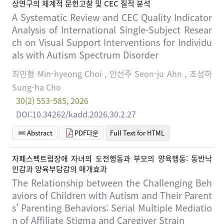
상연구의 체계적 문헌고찰 및 CEC 질적 분석
A Systematic Review and CEC Quality Indicator
Analysis of International Single-Subject Resear
ch on Visual Support Interventions for Individu
als with Autism Spectrum Disorder
최민형 Min-hyeong Choi , 안선주 Seon-ju Ahn , 조성하
Sung-ha Cho
30(2) 553-585, 2026
DOI:10.34262/kadd.2026.30.2.27
Abstract
PDF다운
Full Text for HTML
자폐스펙트럼장애 자녀의 도전행동과 부모의 양육행동: 동반낙
인감과 양육부담감의 매개효과
The Relationship between the Challenging Beh
aviors of Children with Autism and Their Parent
s’ Parenting Behaviors: Serial Multiple Mediatio
n of Affiliate Stigma and Caregiver Strain