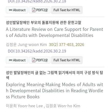
DOI:10.34262/kadd.2026.30.2.18
Abstract
PDF다운
Full Text for HTML
성인발달장애인 부모의 돌봄지원에 관한 문헌고찰
A Literature Review on Care Support for Parent
s of Adults with Developmental Disabilities
김정운 Jung-woon Kim
30(2) 377-403, 2026
DOI:10.34262/kadd.2026.30.2.19
Abstract
PDF다운
Full Text for HTML
성인 발달장애인의 글 없는 그림책 읽기에서의 의미 구성 방식 탐
색
Exploring Meaning-Making Modes of Adults wit
h Developmental Disabilities in Reading Wordle
ss Picture Books
이윤희 Yoon-hee Lee , 김원호 Won-ho Kim