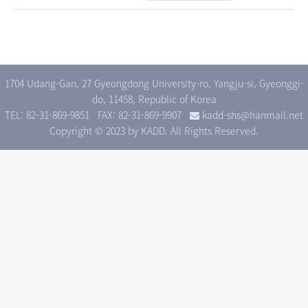
1704 Udang-Gan, 27 Gyeongdong University-ro, Yangju-si, Gyeonggi-
do, 11458, Republic of Korea
TEL: 82-31-869-9851
FAX: 82-31-869-9907
kadd-shs@hanmail.net
Copyright © 2023 by KADD. All Rights Reserved.