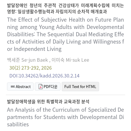
발달장애인 청년의 주관적 건강상태가 미래계획수립에 미치는
영향: 일상생활수행능력과 자립의지의 순차적 매개효과
The Effect of Subjective Health on Future Plan
ning among Young Adults with Developmental
Disabilities: The Sequential Dual Mediating Effe
cts of Activities of Daily Living and Willingness f
or Independent Living
백세준 Se-jun Baek , 이미숙 Mi-suk Lee
30(2) 273-292, 2026
DOI:10.34262/kadd.2026.30.2.14
Abstract
PDF다운
Full Text for HTML
발달장애학생을 위한 특별학과 교육과정 분석
An Analysis of the Curriculum of Specialized De
partments for Students with Developmental Di
sabilities