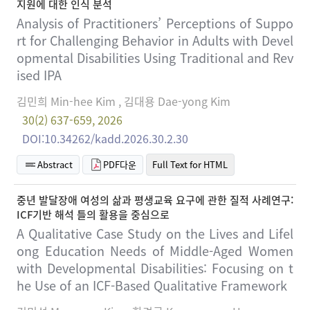
지원에 대한 인식 분석
Analysis of Practitioners’ Perceptions of Suppo
rt for Challenging Behavior in Adults with Devel
opmental Disabilities Using Traditional and Rev
ised IPA
김민희 Min-hee Kim , 김대용 Dae-yong Kim
30(2) 637-659, 2026
DOI:10.34262/kadd.2026.30.2.30
Abstract
PDF다운
Full Text for HTML
중년 발달장애 여성의 삶과 평생교육 요구에 관한 질적 사례연구:
ICF기반 해석 틀의 활용을 중심으로
A Qualitative Case Study on the Lives and Lifel
ong Education Needs of Middle-Aged Women
with Developmental Disabilities: Focusing on t
he Use of an ICF-Based Qualitative Framework