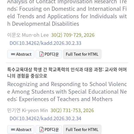
Analysis of Contact Improvisation Research Tre
nds: Focusing on Domestic and International Fi
eld Trends and Applications for Individuals wit
h Developmental Disabilities
이문오 Mun-oh Lee
30(2) 709-729, 2026
DOI:10.34262/kadd.2026.30.2.33
Abstract
PDF다운
Full Text for HTML
특수교육대상 학생 간 학교폭력의 인식과 대응 과정: 교사와 어머
니의 경험을 중심으로
Recognizing and Responding to School Violenc
e Among Students with Special Educational Ne
eds: Experiences of Teachers and Mothers
민기연 Ki-yeon Min
30(2) 731-753, 2026
DOI:10.34262/kadd.2026.30.2.34
Abstract
PDF다운
Full Text for HTML