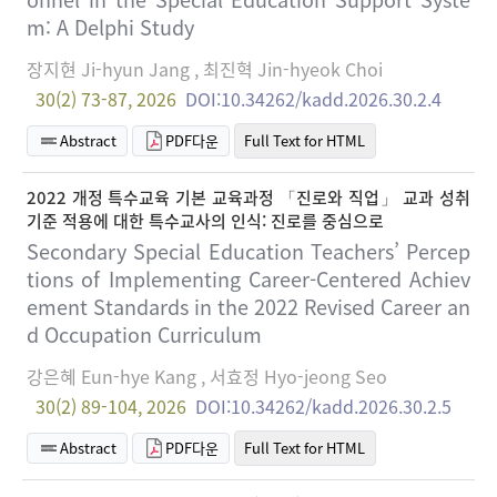
m: A Delphi Study
장지현 Ji-hyun Jang , 최진혁 Jin-hyeok Choi
30(2) 73-87, 2026
DOI:10.34262/kadd.2026.30.2.4
Abstract
PDF다운
Full Text for HTML
2022 개정 특수교육 기본 교육과정 「진로와 직업」 교과 성취
기준 적용에 대한 특수교사의 인식: 진로를 중심으로
Secondary Special Education Teachers’ Percep
tions of Implementing Career-Centered Achiev
ement Standards in the 2022 Revised Career an
d Occupation Curriculum
강은혜 Eun-hye Kang , 서효정 Hyo-jeong Seo
30(2) 89-104, 2026
DOI:10.34262/kadd.2026.30.2.5
Abstract
PDF다운
Full Text for HTML