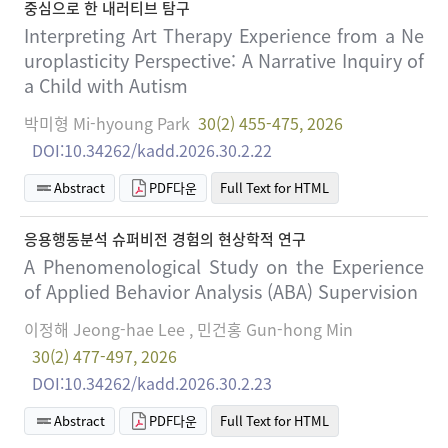
중심으로 한 내러티브 탐구
Interpreting Art Therapy Experience from a Ne
uroplasticity Perspective: A Narrative Inquiry of
a Child with Autism
박미형 Mi-hyoung Park
30(2) 455-475, 2026
DOI:10.34262/kadd.2026.30.2.22
Abstract
PDF다운
Full Text for HTML
응용행동분석 슈퍼비전 경험의 현상학적 연구
A Phenomenological Study on the Experience
of Applied Behavior Analysis (ABA) Supervision
이정해 Jeong-hae Lee , 민건홍 Gun-hong Min
30(2) 477-497, 2026
DOI:10.34262/kadd.2026.30.2.23
Abstract
PDF다운
Full Text for HTML