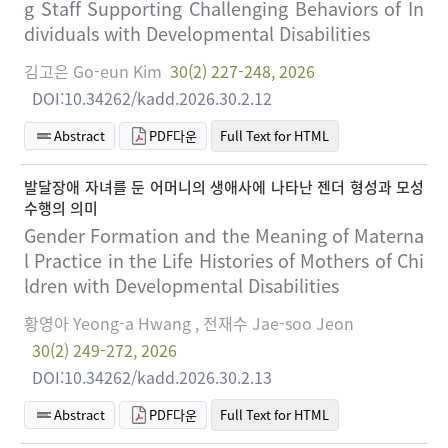
g Staff Supporting Challenging Behaviors of In
dividuals with Developmental Disabilities
김고은 Go-eun Kim
30(2) 227-248, 2026
DOI:10.34262/kadd.2026.30.2.12
Abstract
PDF다운
Full Text for HTML
발달장애 자녀를 둔 어머니의 생애사에 나타난 젠더 형성과 모성
수행의 의미
Gender Formation and the Meaning of Materna
l Practice in the Life Histories of Mothers of Chi
ldren with Developmental Disabilities
황영아 Yeong-a Hwang , 전재수 Jae-soo Jeon
30(2) 249-272, 2026
DOI:10.34262/kadd.2026.30.2.13
Abstract
PDF다운
Full Text for HTML