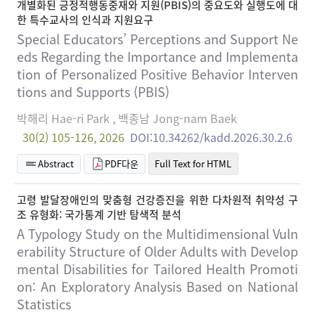
개별화된 긍정적행동중재와 지원(PBIS)의 중요도와 실행도에 대
한 특수교사의 인식과 지원요구
Special Educators’ Perceptions and Support Ne
eds Regarding the Importance and Implementa
tion of Personalized Positive Behavior Interven
tions and Supports (PBIS)
박해리 Hae-ri Park , 백종남 Jong-nam Baek
30(2) 105-126, 2026
DOI:10.34262/kadd.2026.30.2.6
Abstract
PDF다운
Full Text for HTML
고령 발달장애인의 맞춤형 건강증진을 위한 다차원적 취약성 구
조 유형화: 국가통계 기반 탐색적 분석
A Typology Study on the Multidimensional Vuln
erability Structure of Older Adults with Develop
mental Disabilities for Tailored Health Promoti
on: An Exploratory Analysis Based on National
Statistics