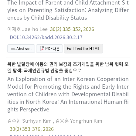
The Impact of Parent and Child Attachment S t
yles on Parenting Satisfaction: Analyzing Differ
ences by Child Disability Status
이재호 Jae-ho Lee
30(2) 335-352, 2026
DOI:10.34262/kadd.2026.30.2.17
Abstract
PDF다운
Full Text for HTML
북한 발달장애 아동의 권리 보장과 조기개입을 위한 남북 협력 모
델 탐색: 국제인권규범 관점을 중심으로
An Exploration of an Inter-Korean Cooperation
Model for Promoting the Rights and Early Inter
vention of Children with Developmental Disabil
ities in North Korea: An International Human Ri
ghts Perspective
김수현 Su-hyun Kim , 김용훈 Yong-hun Kim
30(2) 353-376, 2026