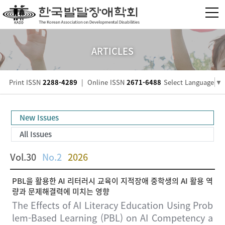
ARTICLES
Print ISSN
2288-4289
|
Online ISSN
2671-6488
Select Language
▼
New Issues
All Issues
Vol.30
No.2
2026
PBL을 활용한 AI 리터러시 교육이 지적장애 중학생의 AI 활용 역
량과 문제해결력에 미치는 영향
The Effects of AI Literacy Education Using Prob
lem-Based Learning (PBL) on AI Competency a