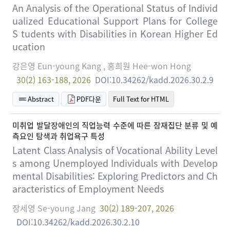
An Analysis of the Operational Status of Individ
ualized Educational Support Plans for College
S tudents with Disabilities in Korean Higher Ed
ucation
강은영 Eun-young Kang , 홍희원 Hee-won Hong
30(2) 163-188, 2026
DOI:10.34262/kadd.2026.30.2.9
Abstract
PDF다운
Full Text for HTML
미취업 발달장애인의 직업능력 수준에 따른 잠재집단 분류 및 예
측요인 탐색과 취업욕구 특성
Latent Class Analysis of Vocational Ability Level
s among Unemployed Individuals with Develop
mental Disabilities: Exploring Predictors and Ch
aracteristics of Employment Needs
장세영 Se-young Jang
30(2) 189-207, 2026
DOI:10.34262/kadd.2026.30.2.10