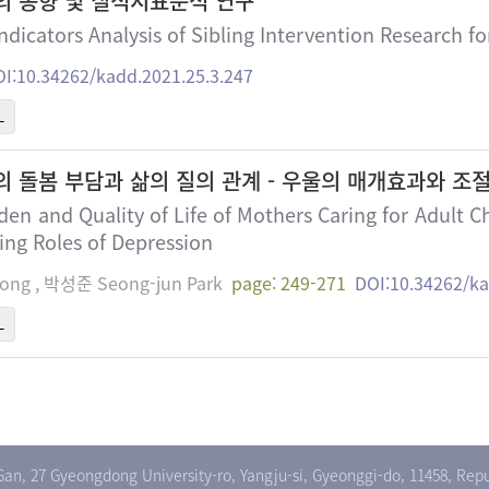
의 동향 및 질적지표분석 연구
dicators Analysis of Sibling Intervention Research for
I:10.34262/kadd.2021.25.3.247
L
 돌봄 부담과 삶의 질의 관계 - 우울의 매개효과와 조
en and Quality of Life of Mothers Caring for Adult Ch
ing Roles of Depression
ong , 박성준 Seong-jun Park
page: 249-271
DOI:10.34262/ka
L
an, 27 Gyeongdong University-ro, Yangju-si, Gyeonggi-do, 11458, Repu