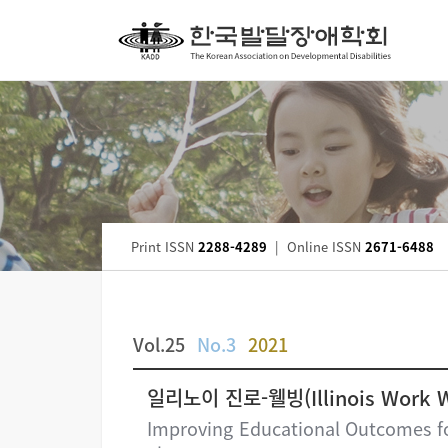
Print ISSN
2288-4289
|
Online ISSN
2671-6488
Vol.25
No.3
2021
일리노이 진로-웰빙(Illinois Wor
Improving Educational Outcomes for