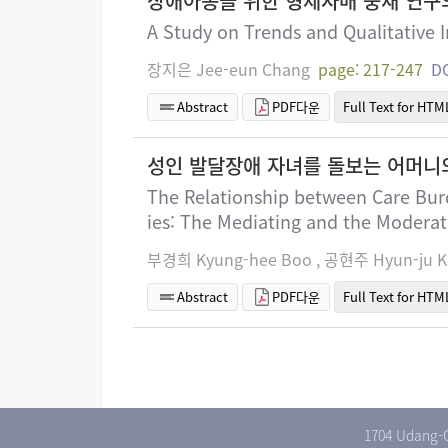
장애아동을 위한 형제자매 중재 연구
A Study on Trends and Qualitative In
장지은 Jee-eun Chang
page: 217-247
DO
Abstract
PDF다운
Full Text for HTM
성인 발달장애 자녀를 돌보는 어머니의
The Relationship between Care Burd
ies: The Mediating and the Moderat
부경희 Kyung-hee Boo , 공현주 Hyun-ju K
Abstract
PDF다운
Full Text for HTM
1704 Udang-G