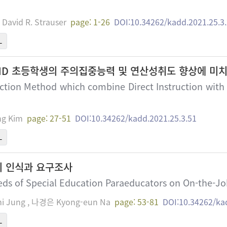
David R. Strauser
page: 1-26
DOI:10.34262/kadd.2021.25.3
L
HD 초등학생의 주의집중능력 및 연산성취도 향상에 미
ruction Method which combine Direct Instruction wit
g Kim
page: 27-51
DOI:10.34262/kadd.2021.25.3.51
L
의 인식과 요구조사
ds of Special Education Paraeducators on On-the-Jo
 Jung , 나경은 Kyong-eun Na
page: 53-81
DOI:10.34262/ka
L