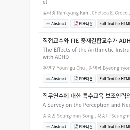
el
김라경 Rahkyung Kim , Chelsea E. Greco , 
Abstract
PDF다운
Full Text for HTM
직접교수와 FIE 중재결합교수가 AD
The Effects of the Arithmetic Inst
with ADHD
추연구 Youn-gu Chu , 김병룡 Byeong-ryon
Abstract
PDF다운
Full Text for HTM
직무연수에 대한 특수교육 보조인력
A Survey on the Perception and Nee
송승민 Seung-min Song , 정승미 Seung-mi
Abstract
PDF다운
Full Text for HTM