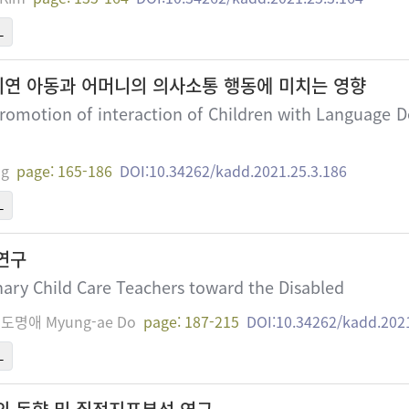
L
연 아동과 어머니의 의사소통 행동에 미치는 영향
Promotion of interaction of Children with Language
ng
page: 165-186
DOI:10.34262/kadd.2021.25.3.186
L
연구
nary Child Care Teachers toward the Disabled
 , 도명애 Myung-ae Do
page: 187-215
DOI:10.34262/kadd.2021
L