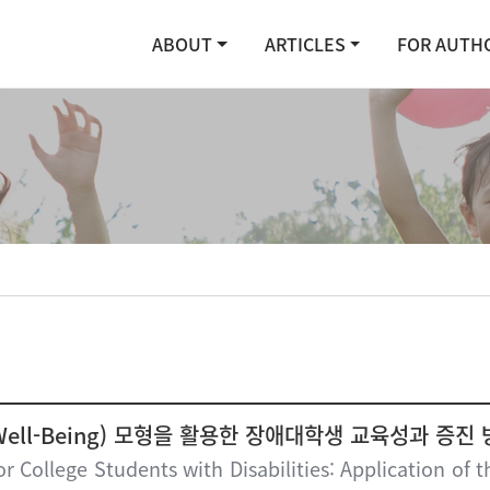
ABOUT
ARTICLES
FOR AUTH
k Well-Being) 모형을 활용한 장애대학생 교육성과 증진
 College Students with Disabilities: Application of t