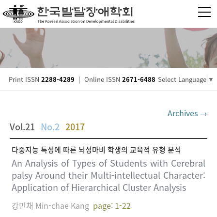
Print ISSN
2288-4289
|
Online ISSN
2671-6488
Select Language
▼
Archives →
Vol.21
No.2
2017
다중지능 특성에 따른 뇌성마비 학생의 교육적 유형 분석
An Analysis of Types of Students with Cerebral
palsy Around their Multi-intellectual Character:
Application of Hierarchical Cluster Analysis
강민채 Min-chae Kang
page: 1-22